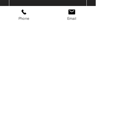
Phone
Email
Отправить
Москва, 2-я улица Машиностроения,
17, стр. 1
+7 (499) 383-38-65
info@pardus.moscow