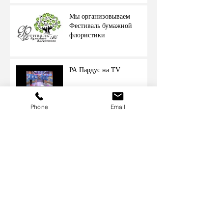
Мы организовываем
Фестиваль бумажной
флористики
РА Пардус на TV
Phone
Email
Благодарственное письмо
от ООО "Пет-ритеил" (Сеть
зоомагазинов Бетховен)
Архив