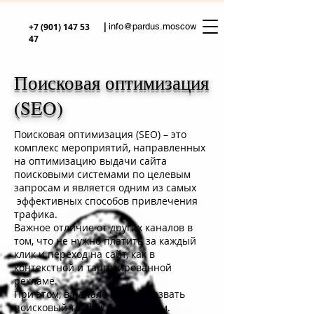
|
+7 (901) 147 53
info@pardus.moscow
47
Поисковая оптимизация
(SEO)
Поисковая оптимизация (SEO) – это
комплекс мероприятий, направленных
на оптимизацию выдачи сайта
поисковыми системами по целевым
запросам и является одним из самых
эффективных способов привлечения
трафика.
Важное отличие от других каналов в
том, что не нужно платить за каждый
клик и переход на сайт, как в
контекстной и таргетированной
рекламе.
При этом, в начале нельзя назвать
поисковый трафик бесплатным.