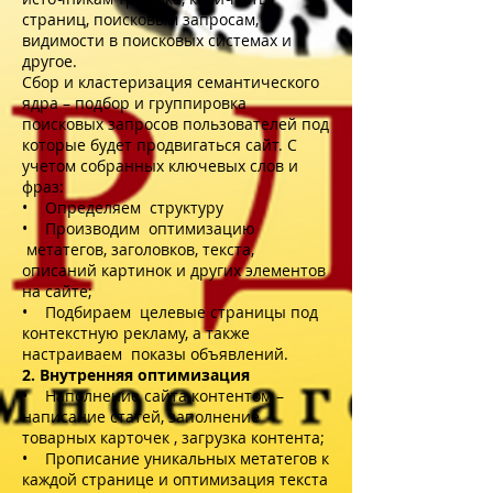
страниц, поисковым запросам,
видимости в поисковых системах и
другое.
Сбор и кластеризация семантического
ядра – подбор и группировка
поисковых запросов пользователей под
которые будет продвигаться сайт. С
учетом собранных ключевых слов и
фраз:
• Определяем структуру
• Производим оптимизацию
метатегов, заголовков, текста,
описаний картинок и других элементов
на сайте;
• Подбираем целевые страницы под
контекстную рекламу, а также
настраиваем показы объявлений.
2. Внутренняя оптимизация
• Наполнение сайта контентом –
написание статей, заполнение
товарных карточек , загрузка контента;
• Прописание уникальных метатегов к
каждой странице и оптимизация текста