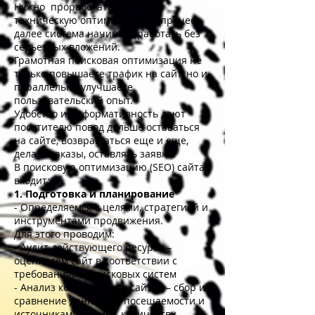
Нужно проработать контент,
техническую оптимизацию и прочее,
далее система начинает работать без
серьезных вложений.
Грамотная поисковая оптимизация не
только повышаете трафик на сайт, но и
параллельно улучшаете
пользовательский опыт.
Удобство и информативность дают
посетителю повод дольше оставаться
на сайте, возвращаться еще и еще,
делать заказы, оставлять заявки.
В поисковую оптимизацию (SEO) сайта
входит:
1. Подготовка и планирование
- Определяемся с целями, стратегией и
инструментами продвижения.
Для этого проводим:
- Аудит действующего ресурса –
оцениваем сайт в соответствии с
требованиями поисковых систем
- Анализ конкурентных сайтов – сбор и
сравнение данных по посещаемости и
источникам трафика, количеству