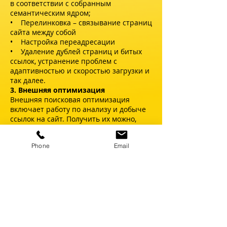
в соответствии с собранным
семантическим ядром;
• Перелинковка – связывание страниц
сайта между собой
• Настройка переадресации
• Удаление дублей страниц и битых
ссылок, устранение проблем с
адаптивностью и скоростью загрузки и
так далее.
3. Внешняя оптимизация
Внешняя п
оисковая оптимизация
включает работу по анализу и добыче
ссылок на сайт. Получить их можно,
например, за счет:
• Упоминаний в СМИ
Phone
Email
• Гостевых публикаций с прямыми
ссылками
4. Анализ поведенческих факторов
• Глубина просмотра – количество
просмотренных страниц.
• Время на сайте – показатель
интереса пользователя к контенту,
товарам и услугам.
• Показатель отказов