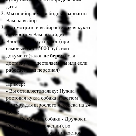
даты
Мы подбираем свободные варианты
Вам на выбор
Вы смотрите и выбираете какая кукла
или костюм Вам подойдет
Вносите оплату и залог (при
самовывозе) 15000 руб. или
не берем
документ (залог
если
доставку осуществляем мы или если
работает наш персонал)
Пример:
- Вы оставляете заявку: Нужна
ростовая кукла собака и костюм
кенгуру для взрослого человека на 24
июля;
- Мы: Свободны, собаки - Дружок и
Гуфи (фото во вложении), во
вложении также варианты костюмов