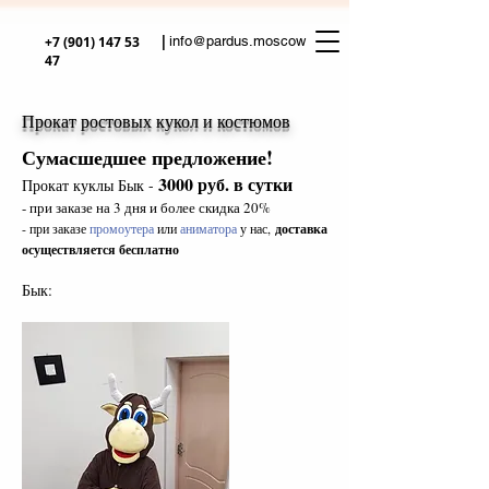
|
+7 (901) 147 53
info@pardus.moscow
47
Прокат ростовых кукол и костюмов
Сумасшедшее предложение!
3000 руб. в сутки
Прокат куклы Бык -
- при заказе на 3 дня и более скидка 20%
- при заказе
промоутера
или
аниматора
у нас,
доставка
осуществляется бесплатно
Бык: