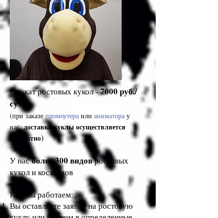
7000 руб./
Прокат ростовых кукол -
сутки
(при заказе
промоутера
или
аниматора
у
доставка куклы осуществляется
нас,
)
бесплатно
более 300 видов
У нас
ростовых
кукол и костюмов
Как мы работаем:
Вы оставляете заявку на ростовую
куклу или костюм в определенные