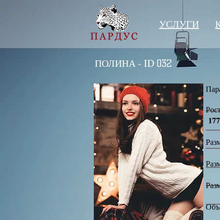
УСЛУГИ
ПОЛИНА - ID
032
Пар
177
Раз
Ра
Ра
О