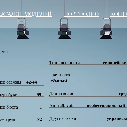
КАТАЛОГ МОДЕЛЕЙ
ПОРТФОЛИО
КОНТ
аметры:
европейски
Тип внешности
Рост
Цвет волос
тёмный
42-44
мер одежды
сре
Длина волос
39
змер обуви
профессиональный
Английский
1
змер бюста
украинск
Другие языки
82
бъём груди