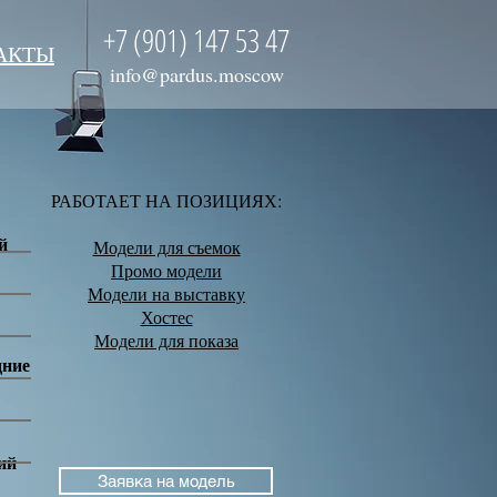
+7 (901) 147 53 47
АКТЫ
info@pardus.moscow
РАБОТАЕТ НА ПОЗИЦИЯХ:
й
Модели для съемок
Промо модели
Модели на выставку
Хостес
Модели для показа
дние
ий
Заявка на модель