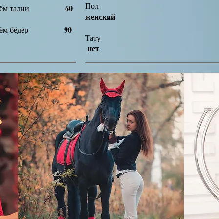
Пол
60
бъём талии
женский
90
бъём бёдер
Тат
нет