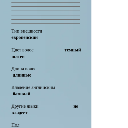
Тип внешности
европейский
темный
Цвет волос
шатен
Длина волос
длинные
Владение английским
базовый
не
Другие языки
владеет
Пол