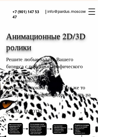
|
+7 (901) 147 53
info@pardus.moscow
47
Анимационные 2D/3D
ролики
Решите любые задачи Вашего
бизнеса с помощью графического
исполнения.
В анимационном ролике
возможно показать всё, а так же то
что для Вас слишком дорого снять на
камеру.
СХЕМА РАБОТЫ