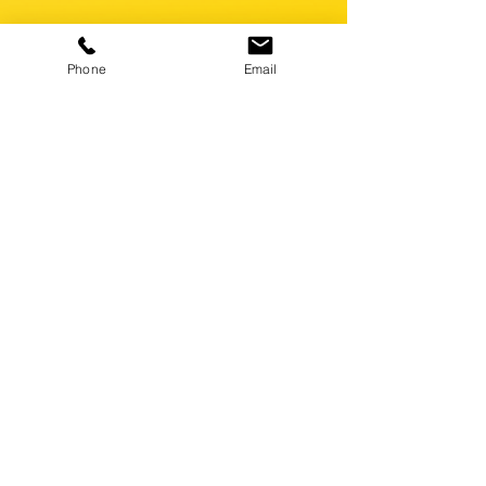
Phone
Email
ОТПРАВИТЬ ЗАЯВКУ
+7 (901) 147 53 47
info@pardus.moscow