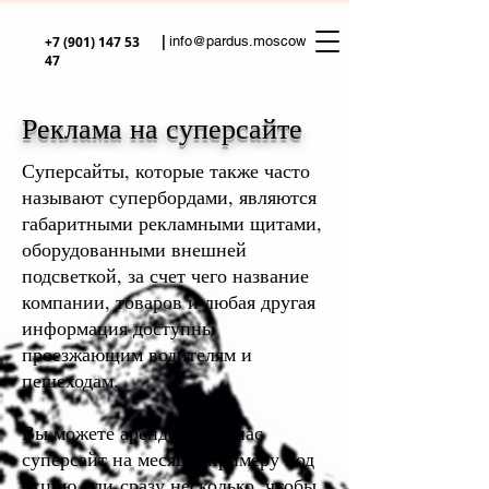
|
+7 (901) 147 53
info@pardus.moscow
47
Реклама на суперсайте
Суперсайты, которые также часто
называют супербордами, являются
габаритными рекламными щитами,
оборудованными внешней
подсветкой, за счет чего название
компании, товаров и любая другая
информация доступны
проезжающим водителям и
пешеходам.
Вы можете арендовать у нас
суперсайт на месяц к примеру под
акцию или сразу несколько, чтобы