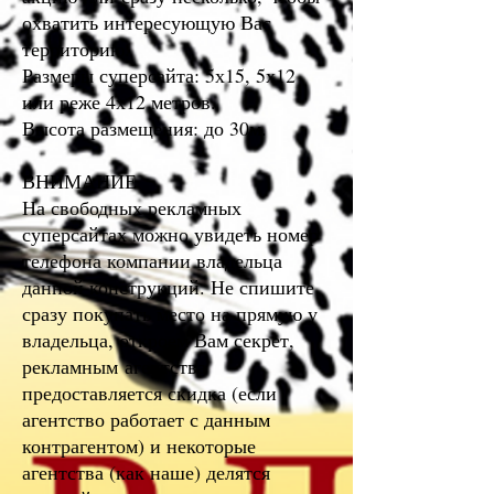
охватить интересующую Вас
территорию.
Размеры суперсайта: 5х15, 5х12
или реже 4х12 метров.
Высота размещения: до 30м.
ВНИМАНИЕ
На свободных рекламных
суперсайтах можно увидеть номер
телефона компании владельца
данной конструкций. Не спишите
сразу покупать место на прямую у
владельца, откроем Вам секрет,
рекламным агентства
предоставляется скидка (если
агентство работает с данным
контрагентом) и некоторые
агентства (как наше) делятся